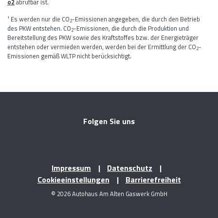
o2
abrufbar ist.
¹ Es werden nur die CO
-Emissionen angegeben, die durch den Betrieb
2
des PKW entstehen. CO
-Emissionen, die durch die Produktion und
2
Bereitstellung des PKW sowie des Kraftstoffes bzw. der Energieträger
entstehen oder vermieden werden, werden bei der Ermittlung der CO
-
2
Emissionen gemäß WLTP nicht berücksichtigt.
Folgen Sie uns
Impressum
Datenschutz
Cookieeinstellungen
Barrierefreiheit
© 2026 Autohaus Am Alten Gaswerk GmbH