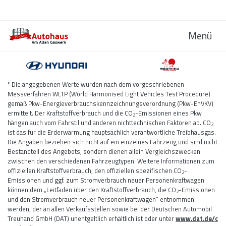
Menü
* Die angegebenen Werte wurden nach dem vorgeschriebenen
Messverfahren WLTP (World Harmonised Light Vehicles Test Procedure)
gemäß Pkw-Energieverbrauchskennzeichnungsverordnung (Pkw-EnVKV)
ermittelt. Der Kraftstoffverbrauch und die CO
-Emissionen eines Pkw
2
hängen auch vom Fahrstil und anderen nichttechnischen Faktoren ab. CO
2
ist das für die Erderwärmung hauptsächlich verantwortliche Treibhausgas.
Die Angaben beziehen sich nicht auf ein einzelnes Fahrzeug und sind nicht
Bestandteil des Angebots, sondern dienen allein Vergleichszwecken
zwischen den verschiedenen Fahrzeugtypen. Weitere Informationen zum
offiziellen Kraftstoffverbrauch, den offiziellen spezifischen CO
-
2
Emissionen und ggf. zum Stromverbrauch neuer Personenkraftwagen
können dem „Leitfaden über den Kraftstoffverbrauch, die CO
-Emissionen
2
und den Stromverbrauch neuer Personenkraftwagen“ entnommen
werden, der an allen Verkaufsstellen sowie bei der Deutschen Automobil
Treuhand GmbH (DAT) unentgeltlich erhältlich ist oder unter
www.dat.de/c